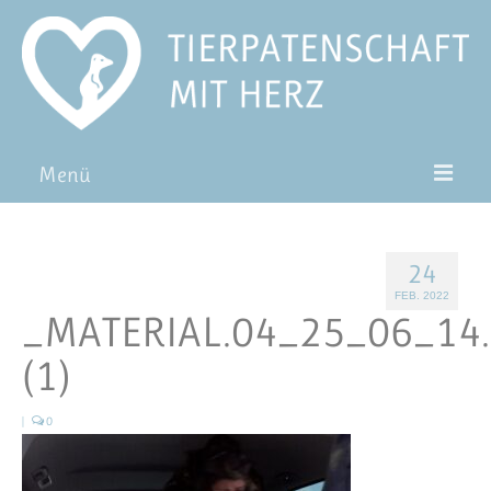
Menü
Patentiere
24
Pat*in werden
FEB. 2022
_MATERIAL.04_25_06_14.
Patenschaft verschenken
(1)
Blog
FAQ
|
0