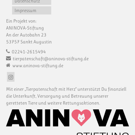
Datenschutz
Impressum
Ein Projekt von:
ANINOVA-Stiftung
An der Autobahn 23
53757 Sankt Augustin
02241-2615494
tierpatenschaft@aninova-stiftung.de
www.aninova-stiftung.de
Mit einer „Tierpatenschaft mit Herz“ unterstützt Du finanziell
die Unterkunft, Versorgung und Betreuung unserer
geretteten Tiere und weitere Rettungsaktionen.