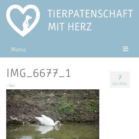
Menü
Patentiere
IMG_6677_1
7
Pat*in werden
JULI 2021
|
0
Patenschaft verschenken
Blog
FAQ