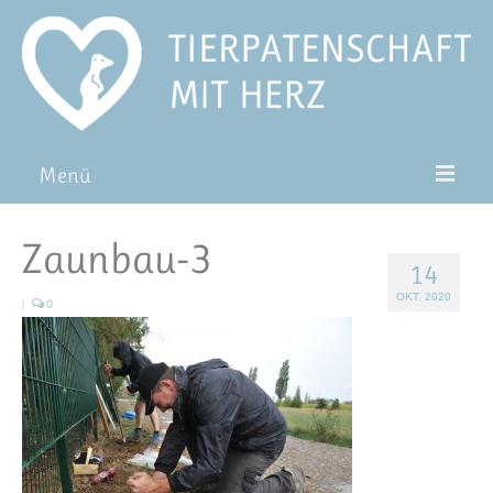
Menü
Patentiere
Zaunbau-3
14
Pat*in werden
OKT. 2020
|
0
Patenschaft verschenken
Blog
FAQ