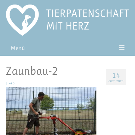
Menü
Patentiere
Zaunbau-2
14
Pat*in werden
OKT. 2020
|
0
Patenschaft verschenken
Blog
FAQ