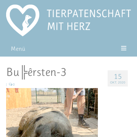
Menü
Patentiere
Bu╠êrsten-3
15
Pat*in werden
OKT. 2020
|
0
Patenschaft verschenken
Blog
FAQ