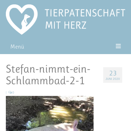
Menü
Patentiere
Stefan-nimmt-ein-
23
Pat*in werden
Schlammbad-2-1
JUNI 2020
Patenschaft verschenken
|
0
Blog
FAQ