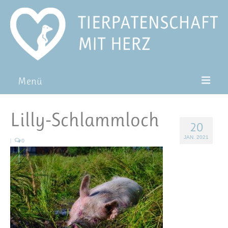
Menü
Patentiere
Lilly-Schlammloch
20
Pat*in werden
JAN. 2021
|
0
Patenschaft verschenken
Blog
FAQ