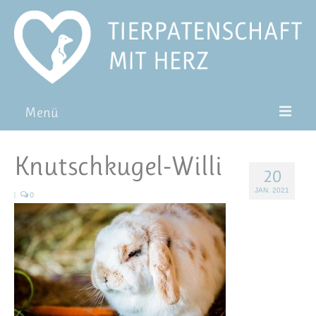
Menü
Patentiere
Knutschkugel-Willi
20
Pat*in werden
JAN. 2021
|
0
Patenschaft verschenken
Blog
FAQ