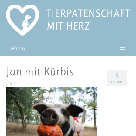
Menü
Patentiere
Jan mit Kürbis
8
Pat*in werden
FEB. 2019
|
0
Patenschaft verschenken
Blog
FAQ