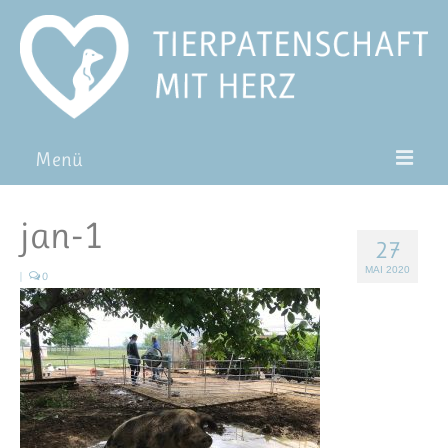
Menü
Patentiere
jan-1
27
Pat*in werden
MAI 2020
|
0
Patenschaft verschenken
Blog
FAQ