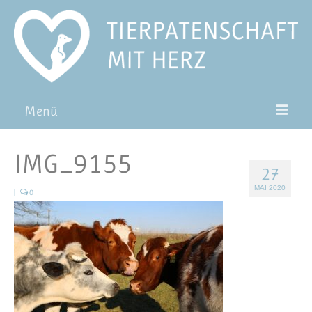
Menü
Patentiere
IMG_9155
27
Pat*in werden
MAI 2020
|
0
Patenschaft verschenken
Blog
FAQ