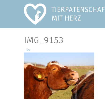
IMG_9153
|
0