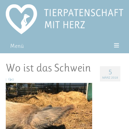
Menü
Patentiere
Wo ist das Schwein
5
Pat*in werden
MÄRZ 2018
|
0
Patenschaft verschenken
Blog
FAQ