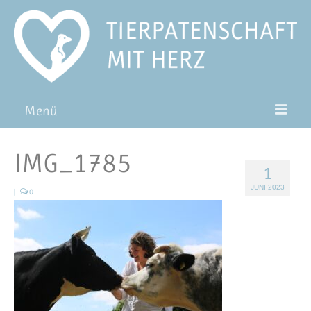
Menü
Patentiere
IMG_1785
1
Pat*in werden
JUNI 2023
|
0
Patenschaft verschenken
Blog
FAQ