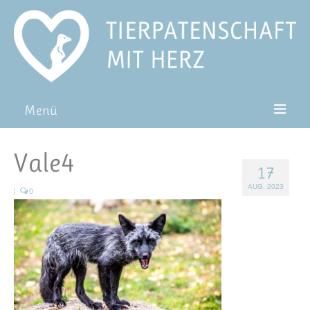
Menü
Patentiere
Vale4
17
Pat*in werden
AUG. 2023
|
0
Patenschaft verschenken
Blog
FAQ