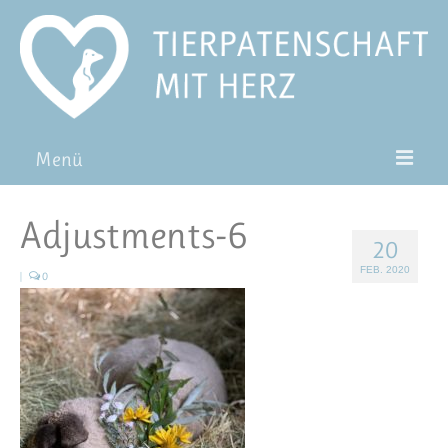
Menü
Patentiere
Adjustments-6
20
Pat*in werden
FEB. 2020
|
0
Patenschaft verschenken
Blog
FAQ