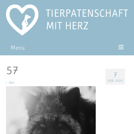
Menü
Patentiere
57
7
Pat*in werden
FEB. 2024
|
0
Patenschaft verschenken
Blog
FAQ