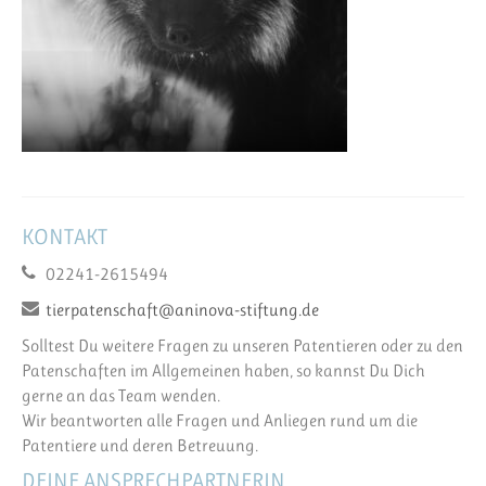
KONTAKT
02241-2615494
tierpatenschaft@aninova-stiftung.de
Solltest Du weitere Fragen zu unseren Patentieren oder zu den
Patenschaften im Allgemeinen haben, so kannst Du Dich
gerne an das Team wenden.
Wir beantworten alle Fragen und Anliegen rund um die
Patentiere und deren Betreuung.
DEINE ANSPRECHPARTNERIN