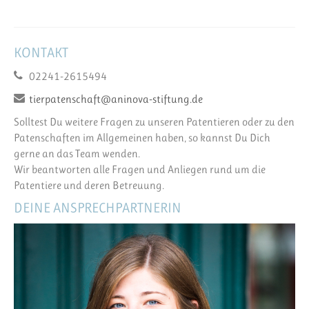
KONTAKT
02241-2615494
tierpatenschaft@aninova-stiftung.de
Solltest Du weitere Fragen zu unseren Patentieren oder zu den
Patenschaften im Allgemeinen haben, so kannst Du Dich
gerne an das Team wenden.
Wir beantworten alle Fragen und Anliegen rund um die
Patentiere und deren Betreuung.
DEINE ANSPRECHPARTNERIN