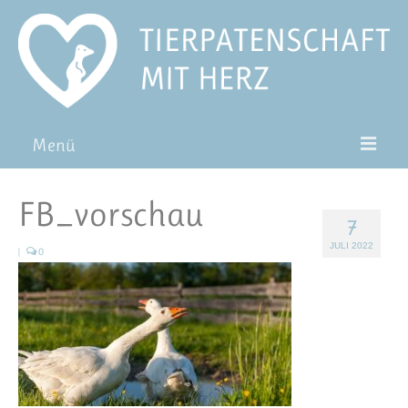
Menü
Patentiere
FB_vorschau
7
Pat*in werden
JULI 2022
|
0
Patenschaft verschenken
Blog
FAQ