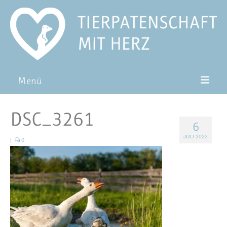
Menü
Patentiere
DSC_3261
6
Pat*in werden
JULI 2022
|
0
Patenschaft verschenken
Blog
FAQ