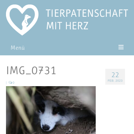
Menü
Patentiere
IMG_0731
22
Pat*in werden
FEB. 2023
|
0
Patenschaft verschenken
Blog
FAQ