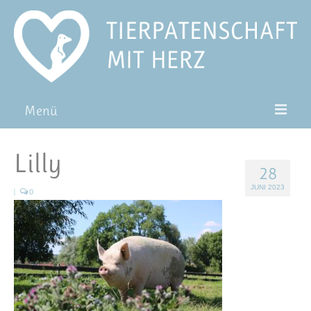
Menü
Patentiere
Lilly
28
Pat*in werden
JUNI 2023
|
0
Patenschaft verschenken
Blog
FAQ