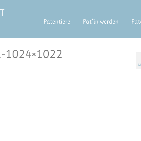
Patentiere
Pat*in werden
Pat
-1-1024×1022
M