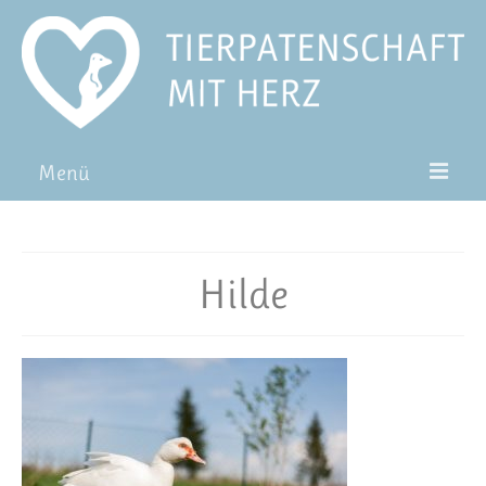
Menü
Patentiere
Pat*in werden
Hilde
Patenschaft verschenken
Blog
FAQ