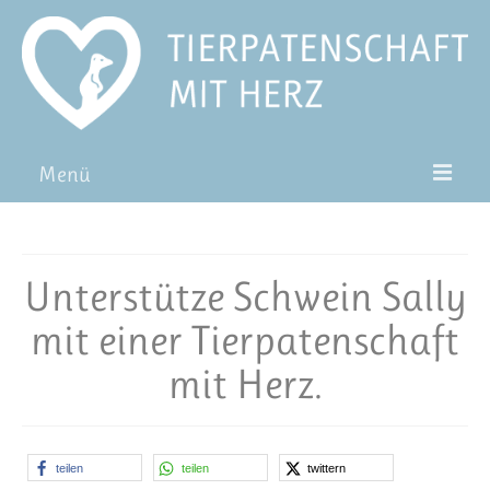
Menü
Patentiere
Pat*in werden
Unterstütze Schwein Sally
Patenschaft verschenken
mit einer Tierpatenschaft
Blog
mit Herz.
FAQ
teilen
teilen
twittern