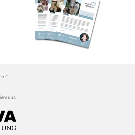
erz“
iere und