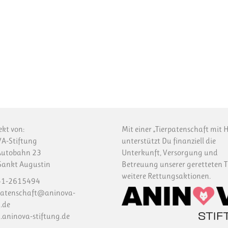
ekt von:
Mit einer „Tierpatenschaft mit H
A-Stiftung
unterstützt Du finanziell die
Autobahn 23
Unterkunft, Versorgung und
ankt Augustin
Betreuung unserer geretteten T
weitere Rettungsaktionen.
1-2615494
patenschaft@aninova-
.de
aninova-stiftung.de