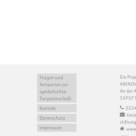
Ein Proj
Fragen und
ANINOV
Antworten zur
An der 
symbolischen
53757 S
Tierpatenschaft
0224
Kontakt
tier
Datenschutz
stiftung
Impressum
www.