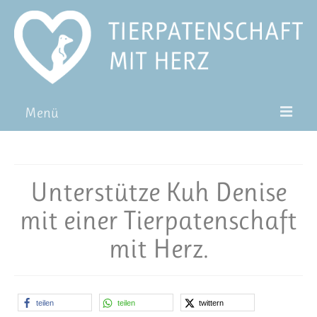
Menü
Patentiere
Pat*in werden
Unterstütze Kuh Denise
Patenschaft verschenken
mit einer Tierpatenschaft
Blog
mit Herz.
FAQ
teilen
teilen
twittern