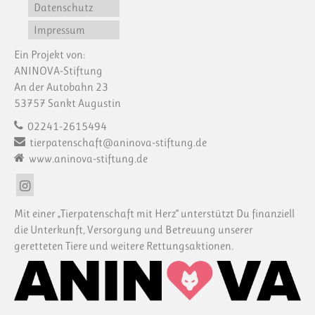
Datenschutz
Impressum
Ein Projekt von:
ANINOVA-Stiftung
An der Autobahn 23
53757 Sankt Augustin
02241-2615494
tierpatenschaft@aninova-stiftung.de
www.aninova-stiftung.de
Mit einer „Tierpatenschaft mit Herz“ unterstützt Du finanziell
die Unterkunft, Versorgung und Betreuung unserer
geretteten Tiere und weitere Rettungsaktionen.