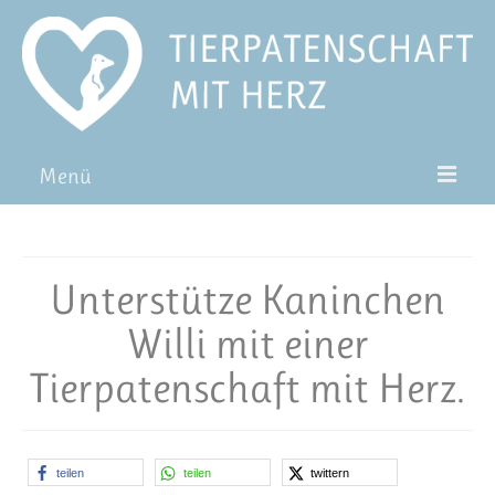
Menü
Patentiere
Pat*in werden
Unterstütze Kaninchen
Patenschaft verschenken
Willi mit einer
Blog
Tierpatenschaft mit Herz.
FAQ
teilen
teilen
twittern