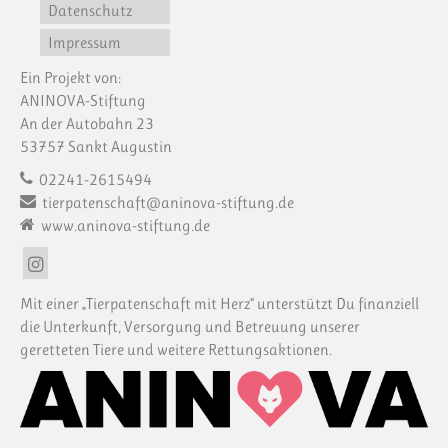
Datenschutz
Impressum
Ein Projekt von:
ANINOVA-Stiftung
An der Autobahn 23
53757 Sankt Augustin
02241-2615494
tierpatenschaft@aninova-stiftung.de
www.aninova-stiftung.de
Mit einer „Tierpatenschaft mit Herz“ unterstützt Du finanziell
die Unterkunft, Versorgung und Betreuung unserer
geretteten Tiere und weitere Rettungsaktionen.