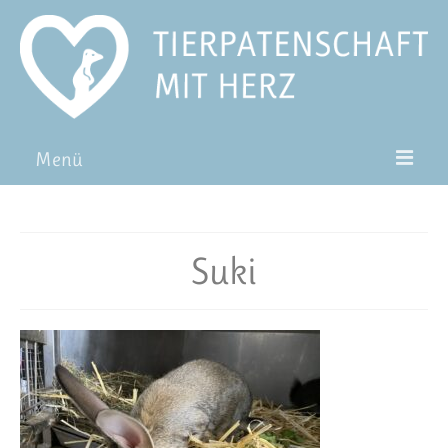
Menü
Patentiere
Pat*in werden
Suki
Patenschaft verschenken
Blog
FAQ