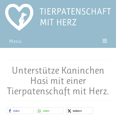
Menü
Patentiere
Pat*in werden
Unterstütze Kaninchen
Patenschaft verschenken
Hasi mit einer
Blog
Tierpatenschaft mit Herz.
FAQ
teilen
teilen
twittern