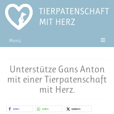
Menü
Patentiere
Pat*in werden
Unterstütze Gans Anton
Patenschaft verschenken
mit einer Tierpatenschaft
Blog
mit Herz.
FAQ
teilen
teilen
twittern