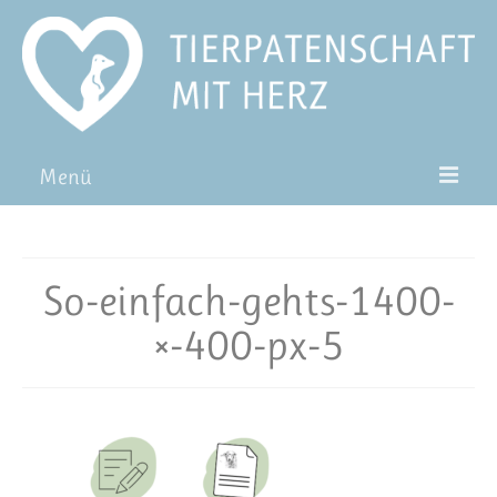
Menü
Patentiere
Pat*in werden
So-einfach-gehts-1400-
Patenschaft verschenken
×-400-px-5
Blog
FAQ