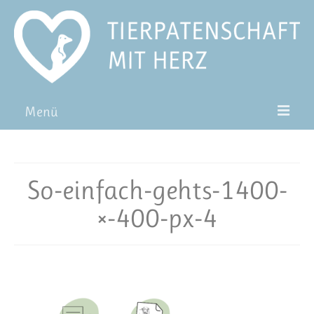
Menü
Patentiere
Pat*in werden
So-einfach-gehts-1400-
Patenschaft verschenken
×-400-px-4
Blog
FAQ