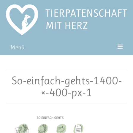
Menü
Patentiere
Pat*in werden
So-einfach-gehts-1400-
Patenschaft verschenken
×-400-px-1
Blog
FAQ