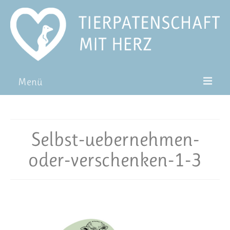
Menü
Patentiere
Pat*in werden
Selbst-uebernehmen-
Patenschaft verschenken
oder-verschenken-1-3
Blog
FAQ