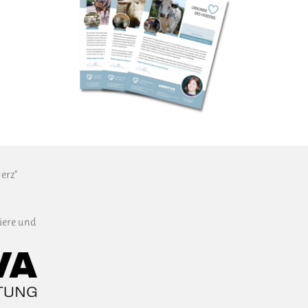
erz“
iere und