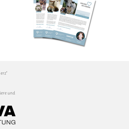
erz“
iere und