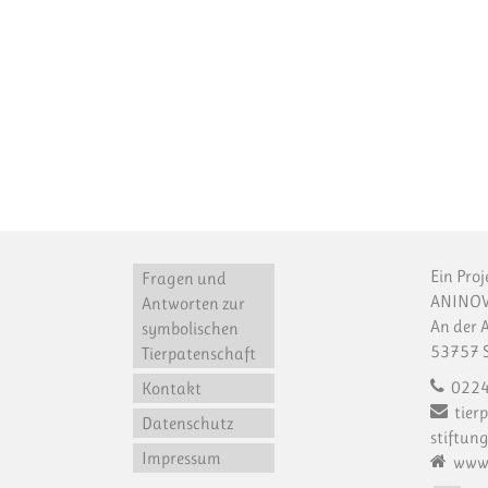
Ein Proj
Fragen und
ANINOV
Antworten zur
An der 
symbolischen
53757 S
Tierpatenschaft
0224
Kontakt
tier
Datenschutz
stiftung
Impressum
www.