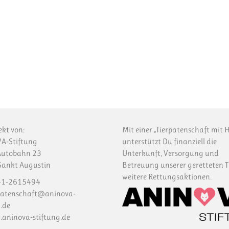
ekt von:
Mit einer „Tierpatenschaft mit H
A-Stiftung
unterstützt Du finanziell die
Autobahn 23
Unterkunft, Versorgung und
ankt Augustin
Betreuung unserer geretteten T
weitere Rettungsaktionen.
1-2615494
patenschaft@aninova-
.de
aninova-stiftung.de