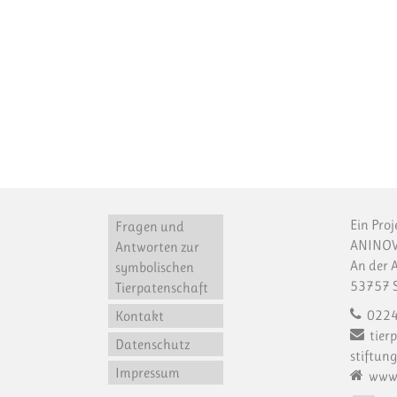
Ein Proj
Fragen und
ANINOV
Antworten zur
An der 
symbolischen
53757 S
Tierpatenschaft
0224
Kontakt
tier
Datenschutz
stiftung
Impressum
www.