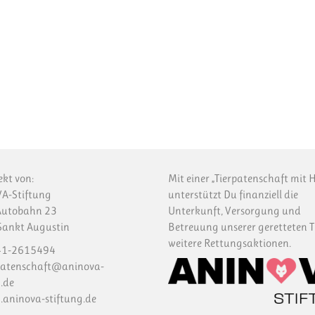
ekt von:
Mit einer „Tierpatenschaft mit H
A-Stiftung
unterstützt Du finanziell die
Autobahn 23
Unterkunft, Versorgung und
ankt Augustin
Betreuung unserer geretteten T
weitere Rettungsaktionen.
1-2615494
patenschaft@aninova-
.de
aninova-stiftung.de