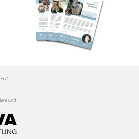
erz“
iere und