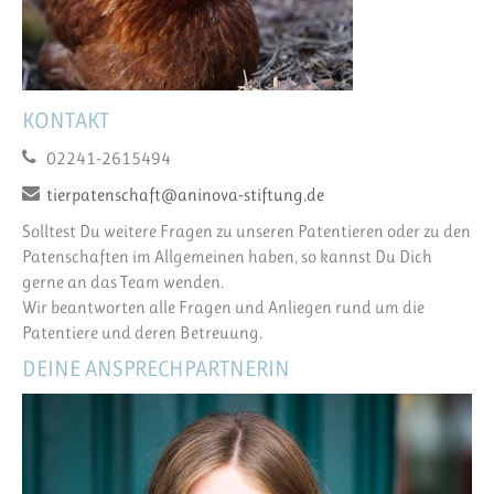
KONTAKT
02241-2615494
tierpatenschaft@aninova-stiftung.de
Solltest Du weitere Fragen zu unseren Patentieren oder zu den
Patenschaften im Allgemeinen haben, so kannst Du Dich
gerne an das Team wenden.
Wir beantworten alle Fragen und Anliegen rund um die
Patentiere und deren Betreuung.
DEINE ANSPRECHPARTNERIN