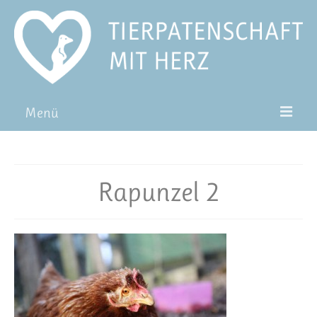
Menü
Patentiere
Pat*in werden
Rapunzel 2
Patenschaft verschenken
Blog
FAQ