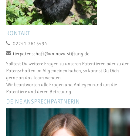
KONTAKT
02241-2615494
tierpatenschaft@aninova-stiftung.de
Solltest Du weitere Fragen zu unseren Patentieren oder zu den
Patenschaften im Allgemeinen haben, so kannst Du Dich
gerne an das Team wenden.
Wir beantworten alle Fragen und Anliegen rund um die
Patentiere und deren Betreuung.
DEINE ANSPRECHPARTNERIN