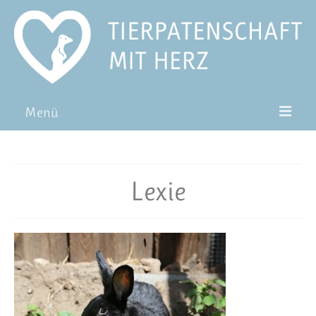
Menü
Patentiere
Pat*in werden
Lexie
Patenschaft verschenken
Blog
FAQ