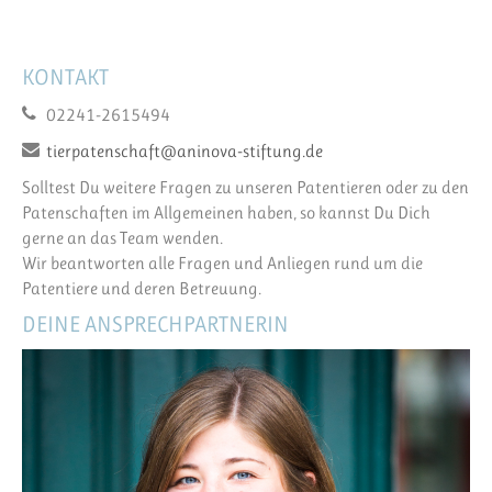
KONTAKT
02241-2615494
tierpatenschaft@aninova-stiftung.de
Solltest Du weitere Fragen zu unseren Patentieren oder zu den
Patenschaften im Allgemeinen haben, so kannst Du Dich
gerne an das Team wenden.
Wir beantworten alle Fragen und Anliegen rund um die
Patentiere und deren Betreuung.
DEINE ANSPRECHPARTNERIN