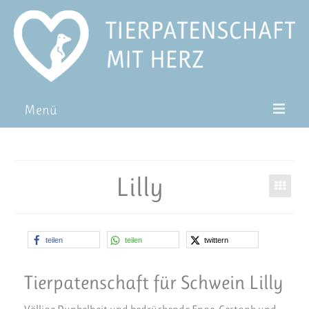
Menü
Patentiere
Pat*in werden
Lilly
Patenschaft verschenken
Blog
teilen
teilen
twittern
FAQ
Tierpatenschaft für Schwein Lilly