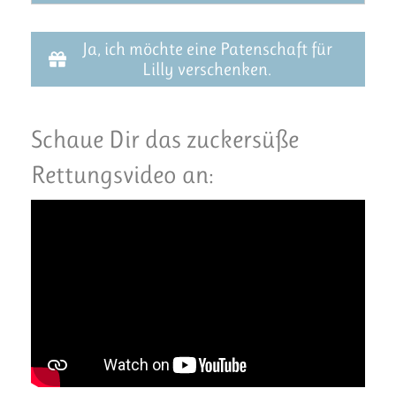
Ja, ich möchte eine Patenschaft für
Lilly verschenken.
Schaue Dir das zuckersüße
Rettungsvideo an: