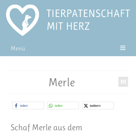
Menü
Patentiere
Pat*in werden
Merle
Patenschaft verschenken
Blog
teilen
teilen
twittern
FAQ
Schaf Merle aus dem