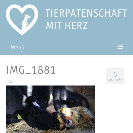
Menü
Patentiere
IMG_1881
6
Pat*in werden
MAI 2025
|
0
Patenschaft verschenken
Blog
FAQ