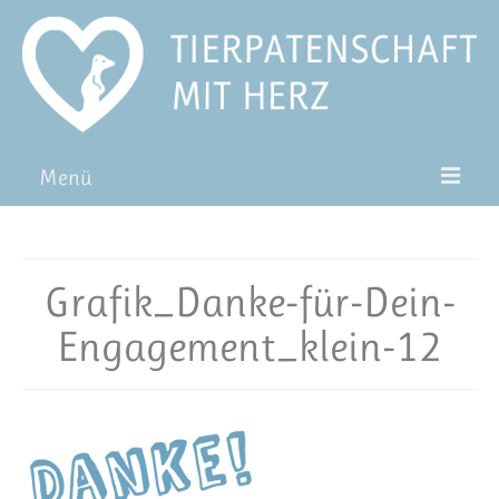
Menü
Patentiere
Pat*in werden
Grafik_Danke-für-Dein-
Patenschaft verschenken
Engagement_klein-12
Blog
FAQ