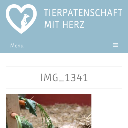
Menü
Patentiere
Pat*in werden
IMG_1341
Patenschaft verschenken
Blog
FAQ