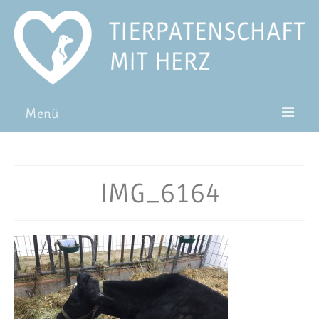
Menü
Patentiere
Pat*in werden
IMG_6164
Patenschaft verschenken
Blog
FAQ