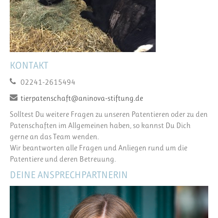
KONTAKT
02241-2615494
tierpatenschaft@aninova-stiftung.de
Solltest Du weitere Fragen zu unseren Patentieren oder zu den
Patenschaften im Allgemeinen haben, so kannst Du Dich
gerne an das Team wenden.
Wir beantworten alle Fragen und Anliegen rund um die
Patentiere und deren Betreuung.
DEINE ANSPRECHPARTNERIN