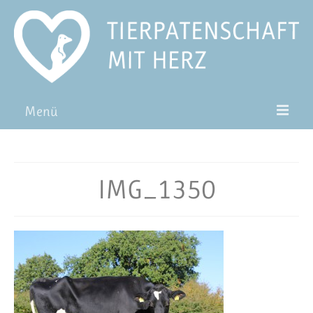
Menü
Patentiere
Pat*in werden
IMG_1350
Patenschaft verschenken
Blog
FAQ