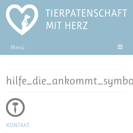
Menü
Patentiere
Pat*in werden
hilfe_die_ankommt_symbo
Patenschaft verschenken
Blog
FAQ
KONTAKT