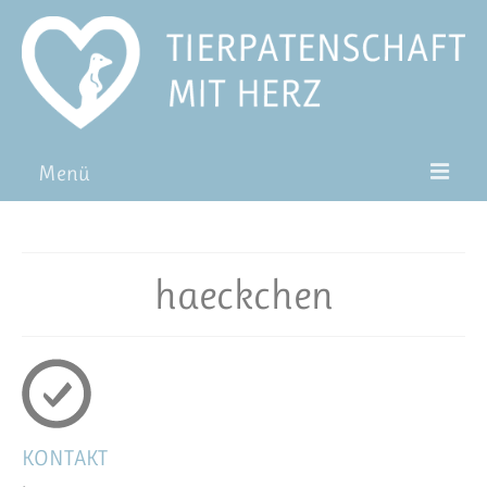
Menü
Patentiere
Pat*in werden
haeckchen
Patenschaft verschenken
Blog
FAQ
KONTAKT