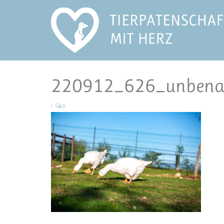
220912_626_unbena
|
0