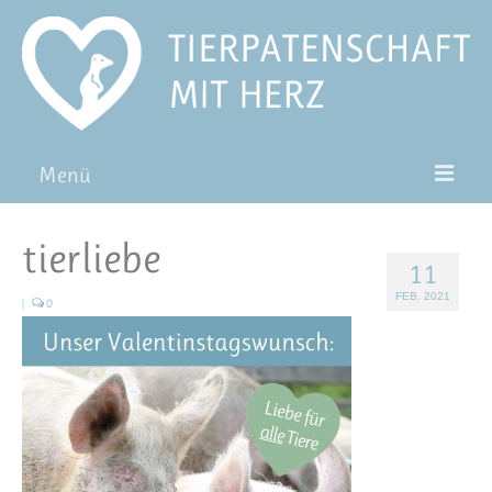
Menü
Patentiere
tierliebe
11
Pat*in werden
FEB. 2021
|
0
Patenschaft verschenken
Blog
FAQ